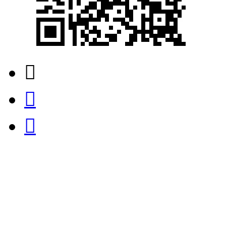


